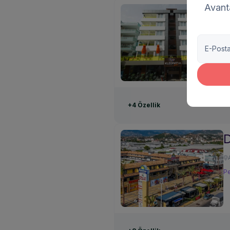
Avanta
C
Pe
+4 Özellik
Pe