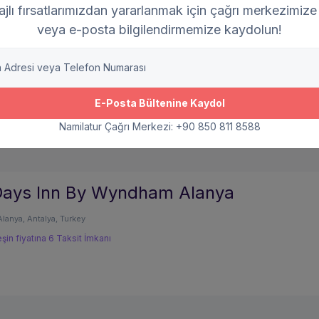
jlı fırsatlarımızdan yararlanmak için çağrı merkezimize
leopatra City
veya e-posta bilgilendirmemize kaydolun!
Alanya, Antalya, Turkey
şin fiyatına 6 Taksit İmkanı
E-Posta Bültenine Kaydol
Namilatur Çağrı Merkezi: +90 850 811 8588
Days Inn By Wyndham Alanya
Alanya, Antalya, Turkey
şin fiyatına 6 Taksit İmkanı