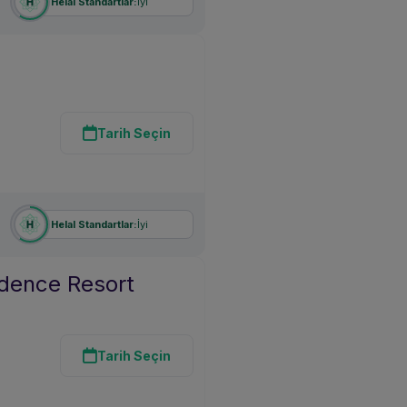
İyi
Helal Standartlar:
Tarih Seçin
İyi
Helal Standartlar:
idence Resort
Tarih Seçin