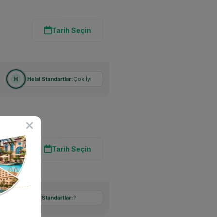
Tarih Seçin
Çok İyi
Helal Standartlar:
Tarih Seçin
?
Helal Standartlar: