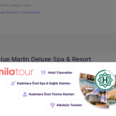
Alanya, Antalya, Turkey
şin fiyatına 6 Taksit İmkanı
lue Marlin Deluxe Spa & Resort
Alanya, Antalya, Turkey
şin fiyatına 6 Taksit İmkanı