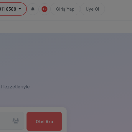
811 8588
Giriş Yap
Üye Ol
i
el lezzetleriyle
Otel Ara