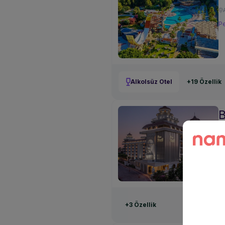
Pe
Alkolsüz Otel
+19 Özellik
B
Pe
+3 Özellik