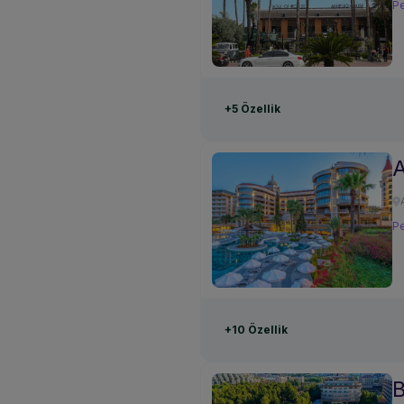
Pe
+5 Özellik
Pe
+10 Özellik
B