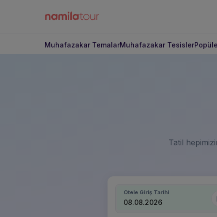
Muhafazakar Temalar
Muhafazakar Tesisler
Popüle
Tatil hepimizin
Otele Giriş Tarihi