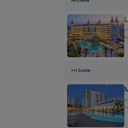
+8 Özellik
L
Pe
+11 Özellik
M
Pe