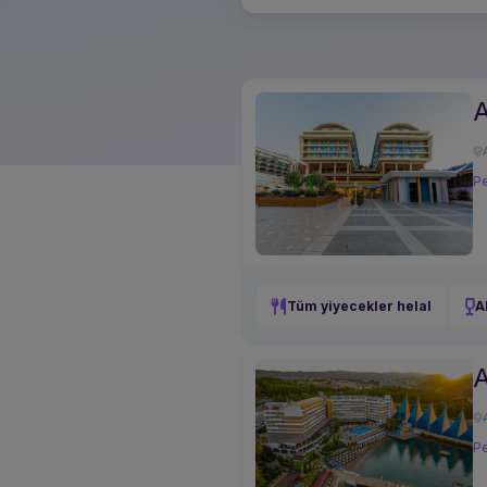
A
Pe
Tüm yiyecekler helal
A
A
Pe