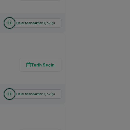
Çok İyi
Helal Standartlar:
Tarih Seçin
Çok İyi
Helal Standartlar: